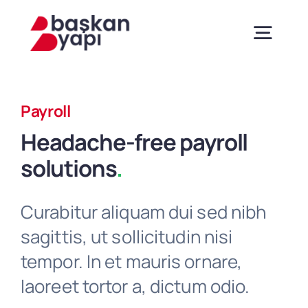
Skip
to
content
Togg
Navig
Anasayfa
Payroll
Headache-free payroll
Hakkımızda
solutions
.
Ürünlerimiz
Curabitur aliquam dui sed nibh
sagittis, ut sollicitudin nisi
Sertifikalar
tempor. In et mauris ornare,
laoreet tortor a, dictum odio.
Danışmanlık