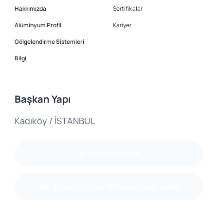
Hakkımızda
Sertifikalar
Alüminyum Profil
Kariyer
Gölgelendirme Sistemleri
Bilgi
Başkan Yapı
Kadıköy / İSTANBUL
+90 530 308 80 88
sezen.gungor@baskan-yapi.com