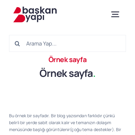
Skip
to
content
Togg
Navig
Ara:
Anasayfa
Örnek sayfa
Hakkımızda
Örnek sayfa
.
Ürünlerimiz
Sertifikalar
Bu örnek bir sayfadır. Bir blog yazısından farklıdır çünkü
belirli bir yerde sabit olarak kalır ve temanızın dolaşım
menüsünde başlığı görüntülenir(çoğu tema destekler). Bir
Danışmanlık