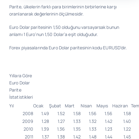
Parite, ülkelerin farklı para birimlerinin birbirlerine karşı
oranlanarak değerlerinin ölçülmesidir.
Bilgi
Euro Dolar paritesinin 1,50 olduğunu varsayarsak bunun
anlamı 1 Euro’nun 1,50 Dolar’a eşit olduğudur.
İletişim
Forex piyasalarında Euro Dolar paritesinin kodu EURUSD’dir.
Yıllara Göre
Euro Dolar
Parite
İstatistikleri
Yıl
Ocak
Şubat
Mart
Nisan
Mayıs
Haziran
Te
2008
1.49
1.52
1.58
1.56
1.56
1.58
2009
1.28
1.27
1.33
1.32
1.42
1.40
2010
1.39
1.36
1.35
1.33
1.23
1.22
2011
1.37
1.38
1.42
1.48
1.44
1.45