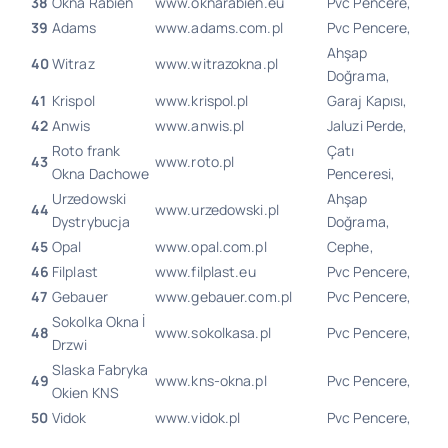
38
Okna Rabien
www.oknarabien.eu
Pvc Pencere,
39
Adams
www.adams.com.pl
Pvc Pencere,
Ahşap
40
Witraz
www.witrazokna.pl
Doğrama,
41
Krispol
www.krispol.pl
Garaj Kapısı,
42
Anwis
www.anwis.pl
Jaluzi Perde,
Roto frank
Çatı
43
www.roto.pl
Okna Dachowe
Penceresi,
Urzedowski
Ahşap
44
www.urzedowski.pl
Dystrybucja
Doğrama,
45
Opal
www.opal.com.pl
Cephe,
46
Filplast
www.filplast.eu
Pvc Pencere,
47
Gebauer
www.gebauer.com.pl
Pvc Pencere,
Sokolka Okna İ
48
www.sokolkasa.pl
Pvc Pencere,
Drzwi
Slaska Fabryka
49
www.kns-okna.pl
Pvc Pencere,
Okien KNS
50
Vidok
www.vidok.pl
Pvc Pencere,