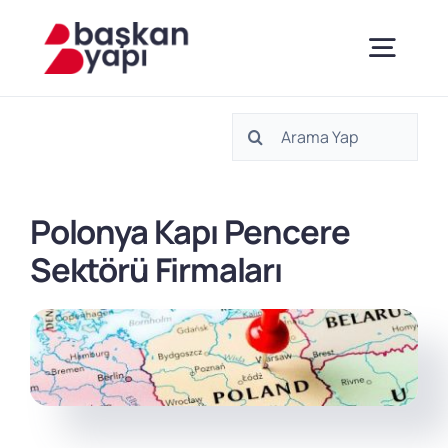
Skip
to
content
Togg
Navig
Ara:
Anasayfa
Hakkımızda
Polonya Kapı Pencere
Sektörü Firmaları
Ürünlerimiz
Sertifikalar
Danışmanlık