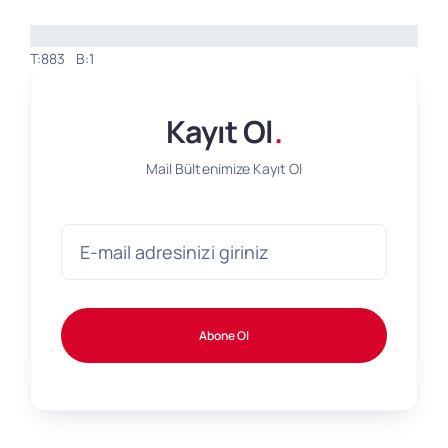
T:883
B:1
Kayıt Ol
.
Mail Bültenimize Kayıt Ol
Abone Ol