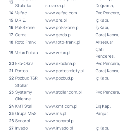
13
Stolarka
stolarka.pl
Doğrama,
14
Velfac
www.velfac.com
Pvc Pencere,
15
D.R.E.
www.dre.pl
İç Kapı,
16
Pol-Skone
www.pol-skone.pl
İç Kapı,
17
Gerda
www.gerda.pl
Garaj Kapısı,
18
Roto Frank
www.roto-frank.pl
Aksesuar
Çatı
19
Velux Polska
www.velux.pl
Penceresi,
20
Eko-Okna
www.ekookna.pl
Pvc Pencere,
21
Portos
www.portosrolety.pl
Garaj Kapısı,
22
Pozbud T&R
www.pozbud.pl
İç Kapı,
Stollar
23
Systemy
www.stollar.com.pl
Pvc Pencere,
Okienne
24
KMT Stal
www.kmt.com.pl
Dış Kapı,
25
Grupa M&S
www.ms.pl
Panjur,
26
Sonarol
www.sonaral.pl
27
Invado
www.invado.pl
İç Kapı,