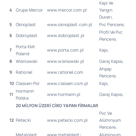
Kapı Ve
4
Grupa Mercor
www.mercor.com.pl
Yangın
Duvarı,
5
Oknoplast
www.oknoplast.com.pl
Pvc Pencere,
Profil Ve Pvc
6
Dobroplast
www.dobroplast.pl
Pencere,
Porta KMI
7
www.porta.com.pl
Kapı,
Poland
8
Wisniowski
www.wisniowski.pl
Garaj Kapısı,
Ahşap
9
Rationel
www.rationel.com
Pencere,
10
Classen-Pol
www.classen.com.pl
Kapı,
Hormann
11
www.hormann.pl
Garaj Kapısı,
Polska
20 MİLYON ÜZERİ CİRO YAPAN FİRMALAR
Pvc Ve
12
Petecki
www.petecki.com.pl
Alüminyum
Pencere,
Metalplast
www.metalplast-
Alüminyum