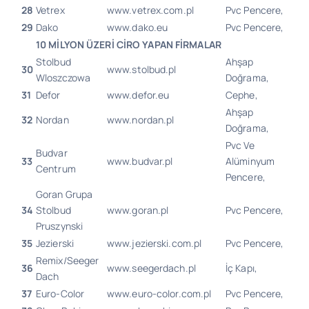
28
Vetrex
www.vetrex.com.pl
Pvc Pencere,
29
Dako
www.dako.eu
Pvc Pencere,
10 MİLYON ÜZERİ CİRO YAPAN FİRMALAR
Stolbud
Ahşap
30
www.stolbud.pl
Wloszczowa
Doğrama,
31
Defor
www.defor.eu
Cephe,
Ahşap
32
Nordan
www.nordan.pl
Doğrama,
Pvc Ve
Budvar
33
www.budvar.pl
Alüminyum
Centrum
Pencere,
Goran Grupa
34
Stolbud
www.goran.pl
Pvc Pencere,
Pruszynski
35
Jezierski
www.jezierski.com.pl
Pvc Pencere,
Remix/Seeger
36
www.seegerdach.pl
İç Kapı,
Dach
37
Euro-Color
www.euro-color.com.pl
Pvc Pencere,