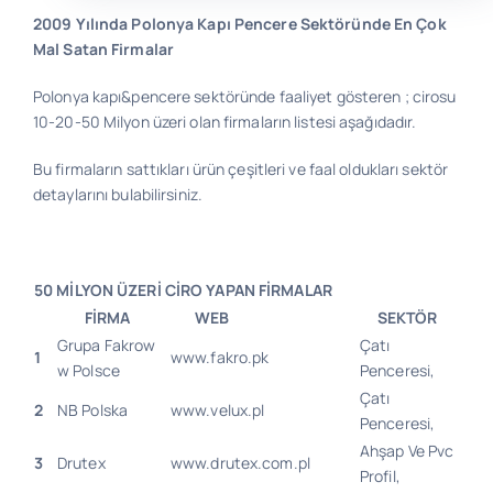
2009 Yılında Polonya Kapı Pencere Sektöründe En Çok
Mal Satan Firmalar
Bilgi
Polonya kapı&pencere sektöründe faaliyet gösteren ; cirosu
10-20-50 Milyon üzeri olan firmaların listesi aşağıdadır.
İletişim
Bu firmaların sattıkları ürün çeşitleri ve faal oldukları sektör
detaylarını bulabilirsiniz.
50 MİLYON ÜZERİ CİRO YAPAN FİRMALAR
FİRMA
WEB
SEKTÖR
Grupa Fakrow
Çatı
1
www.fakro.pk
w Polsce
Penceresi,
Çatı
2
NB Polska
www.velux.pl
Penceresi,
Ahşap Ve Pvc
3
Drutex
www.drutex.com.pl
Profil,